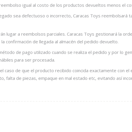
 reembolso igual al costo de los productos devueltos menos el cos
egado sea defectuoso o incorrecto, Caracas Toys reembolsará tam
arán lugar a reembolsos parciales. Caracas Toys gestionará la or
e la confirmación de llegada al almacén del pedido devuelto.
odo de pago utilizado cuando se realiza el pedido y por lo gene
hábiles para ser procesada.
l caso de que el producto recibido coincida exactamente con el en
o, falta de piezas, empaque en mal estado etc, evitando así inc