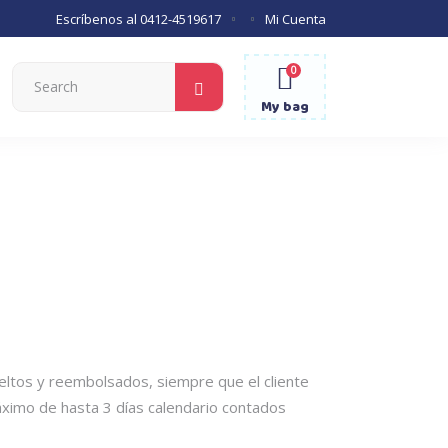
Escríbenos al
0412-4519617
Mi Cuenta
0
Search
for:
My bag
ltos y reembolsados, siempre que el cliente
ximo de hasta 3 días calendario contados