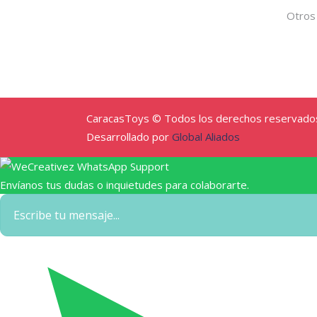
Otros
CaracasToys © Todos los derechos reservado
Desarrollado por
Global Aliados
Envíanos tus dudas o inquietudes para colaborarte.