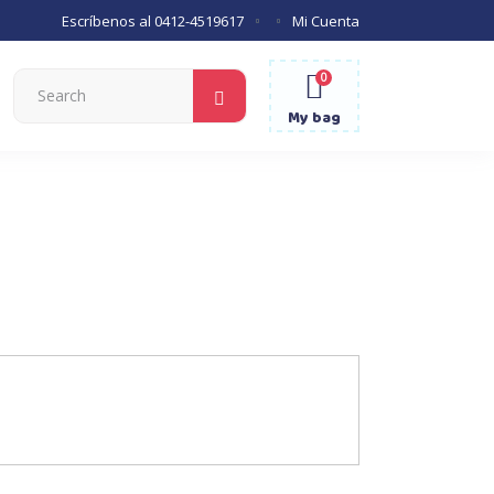
Escríbenos al
0412-4519617
Mi Cuenta
0
Search
for:
My bag