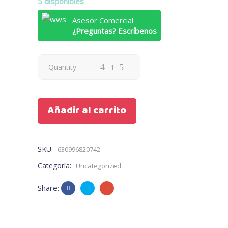
5 disponibles
Asesor Comercial
¿Preguntas? Escríbenos
Quantity
Añadir al carrito
SKU:
630996820742
Categoría:
Uncategorized
Share: