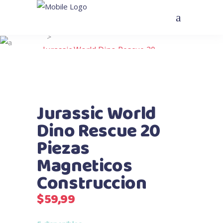
Home
>
Tienda
>
Uncategorized
>
Jurassic World Dino Rescue 20
Piezas Magneticos Construccion
Jurassic World
Dino Rescue 20
Piezas
Magneticos
Construccion
$
59,99