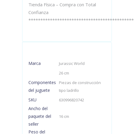
Tienda Física – Compra con Total
Confianza
********************************************
Marca
Jurassic World
26 cm
Componentes
Piezas de construcción
del juguete
tipo ladrillo
SKU
630996820742
Ancho del
paquete del
16 cm
seller
Peso del