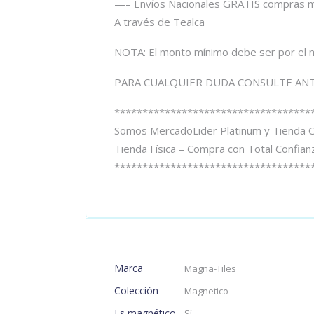
—– Envíos Nacionales GRATIS compras m
A través de Tealca
NOTA: El monto mínimo debe ser por el 
PARA CUALQUIER DUDA CONSULTE ANT
***********************************
Somos MercadoLider Platinum y Tienda Of
Tienda Física – Compra con Total Confian
***********************************
Marca
Magna-Tiles
Colección
Magnetico
Es magnético
Sí