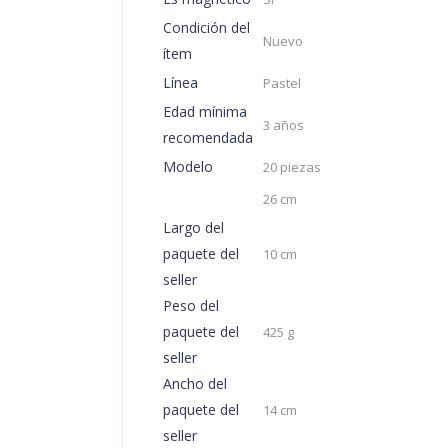
Condición del
Nuevo
ítem
Línea
Pastel
Edad mínima
3 años
recomendada
Modelo
20 piezas
26 cm
Largo del
paquete del
10 cm
seller
Peso del
paquete del
425 g
seller
Ancho del
paquete del
14 cm
seller