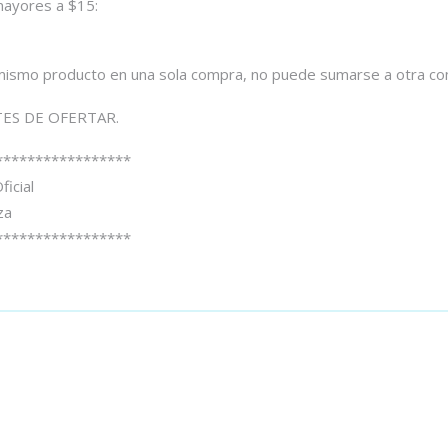
ayores a $15:
mismo producto en una sola compra, no puede sumarse a otra co
ES DE OFERTAR.
*****************
icial
za
*****************