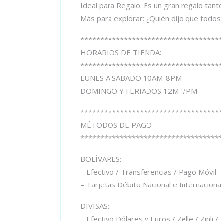
Ideal para Regalo: Es un gran regalo tant
Más para explorar: ¿Quién dijo que todos
***********************************
HORARIOS DE TIENDA:
***********************************
LUNES A SABADO 10AM-8PM
DOMINGO Y FERIADOS 12M-7PM
***********************************
MÉTODOS DE PAGO
***********************************
BOLÍVARES:
– Efectivo / Transferencias / Pago Móvil
– Tarjetas Débito Nacional e Internacio
DIVISAS:
– Efectivo Dólares y Euros / Zelle / Zinli