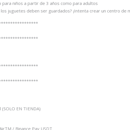
o para niños a partir de 3 años como para adultos
 los juguetes deben ser guardados? ¡Intenta crear un centro de
*****************
*****************
*****************
*****************
nal (SOLO EN TIENDA)
 / AirTM / Binance Pay USDT