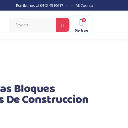
Escríbenos al
0412-4519617
Mi Cuenta
0
Search
for:
My bag
zas Bloques
s De Construccion